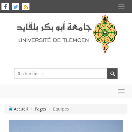
Toggl
navig
Toggl
navig
Accueil
Pages
Equipes