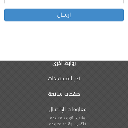
روابط أخرى
آخر المستجدات
صفحات شائعة
معلومات الإتصـال
هاتف : 043.20.23.36
فاكس : 043.20.41.89