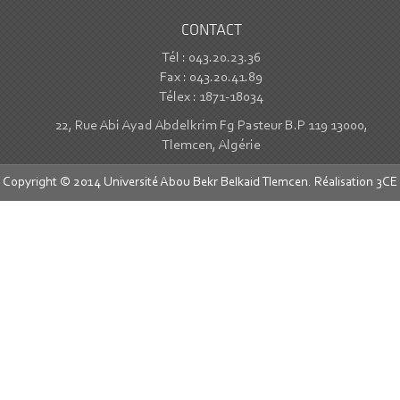
CONTACT
Tél : 043.20.23.36
Fax : 043.20.41.89
Télex : 1871-18034
22, Rue Abi Ayad Abdelkrim Fg Pasteur B.P 119 13000,
Tlemcen, Algérie
Copyright © 2014 Université Abou Bekr Belkaid Tlemcen. Réalisation
3CE