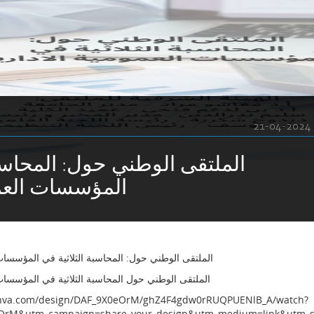
21-04-2024
الملتقى الوطني حول: المحاسبة
المؤسسات العمو
الملتقى الوطني حول: المحاسبة الثلاثية في المؤسسات 
الملتقى الوطني حول المحاسبة الثلاثية في المؤسسات 
anva.com/design/DAF_9X0eOrM/ghZ4F4gdw0rRUQPUENlB_A/watch?
OrM&utm_campaign=share_your_design&utm_medium=link&utm_s