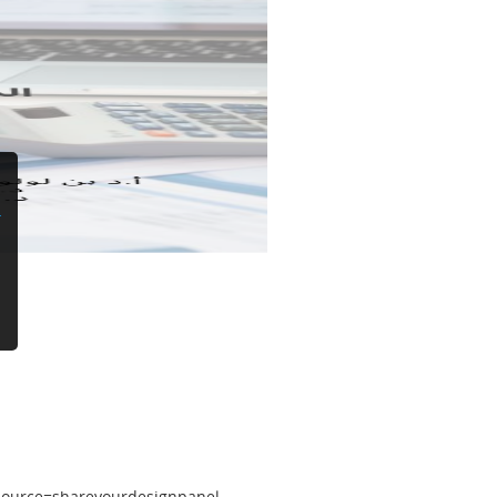
ource=shareyourdesignpanel